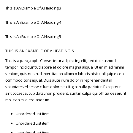
This Is An Example Of A Heading 3
This Is An Example Of A Heading 4
This Is An Example Of A Heading 5
THIS IS AN EXAMPLE OF A HEADING 6
This is a paragraph. Consectetur adipisicing elit, sed do eiusmod
tempor incididunt ut labore et dolore magna aliqua. Ut enim ad minim
veniam, quis nostrud exercitation ullamco laboris nisi ut aliquip ex ea
commodo consequat. Duis aute irure dolor in reprehenderit in
voluptate velit esse cillum dolore eu fugiat nulla pariatur. Excepteur
sint occaecat cupidatat non proident, sunt in culpa qui officia deserunt
mollit anim id est laborum.
Unordered List item
Unordered List item
Unordered List item