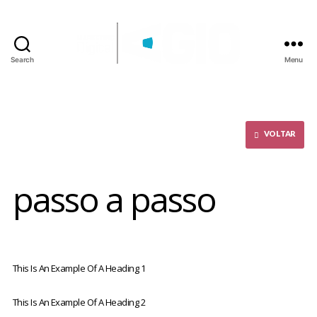
Search
Menu
AGioMKT
-
Marketing
Digital
VOLTAR
passo a passo
This Is An Example Of A Heading 1
This Is An Example Of A Heading 2